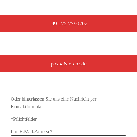
+49 172 7790702
post@stefahr.de
Oder hin­ter­las­sen Sie uns eine Nach­richt per
Kontaktformular:
*Pflicht­fel­der
Ihre E‑­Mail-Adresse*