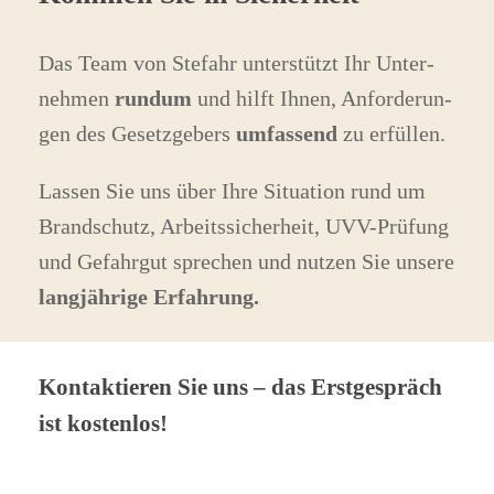
Das Team von Ste­fahr un­ter­stützt Ihr Un­ter­
neh­men
rundum
und hilft Ih­nen, An­for­de­run­
gen des Ge­setz­ge­bers
um­fas­send
zu erfüllen.
Las­sen Sie uns über Ihre Si­tua­tion rund um
Brand­schutz, Ar­beits­si­cher­heit, UVV-Prü­fung
und Ge­fahr­gut spre­chen und nut­zen Sie un­sere
lang­jäh­rige Erfahrung.
Kontaktieren Sie uns – das Erstgespräch
ist kostenlos!